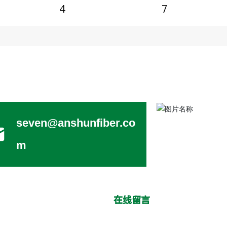
4
7
seven@anshunfiber.co
m
在线留言